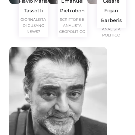
Flavio Maria
Emanuel
Cesare
Tassotti
Pietrobon
Figari
GIORNALISTA
SCRITTORE E
Barberis
DI CUSANO
ANALISTA
ANALISTA
NEWS7
GEOPOLITICO
POLITICO